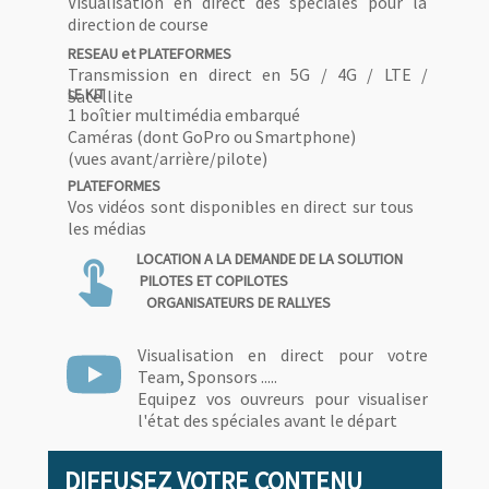
Visualisation en direct des spéciales pour la
direction de course
RESEAU et PLATEFORMES
Transmission en direct en 5G / 4G / LTE /
LE KIT
Satellite
1 boîtier multimédia embarqué
Caméras (dont GoPro ou Smartphone)
(vues avant/arrière/pilote)
PLATEFORMES
Vos vidéos sont disponibles en direct sur tous
les médias
LOCATION A LA DEMANDE DE LA SOLUTION
touch_app
PILOTES ET COPILOTES
ORGANISATEURS DE RALLYES
Visualisation en direct pour votre
Team, Sponsors .....
Equipez vos ouvreurs pour visualiser
l'état des spéciales avant le départ
DIFFUSEZ VOTRE CONTENU